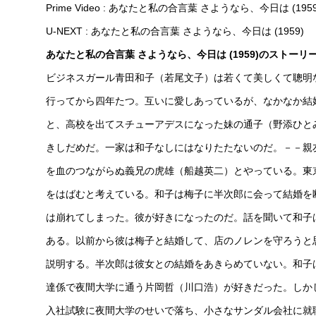
Prime Video : あなたと私の合言葉 さようなら、今日は (1959
U-NEXT : あなたと私の合言葉 さようなら、今日は (1959)
あなたと私の合言葉 さようなら、今日は (1959)のストーリ
ビジネスガール青田和子（若尾文子）は若くて美しくて聰明
行ってから四年たつ。互いに愛しあっているが、なかなか結
と、高校を出てスチューアデスになった妹の通子（野添ひと
きしだめだ。一家は和子なしにはなりたたないのだ。－－親
を血のつながらぬ義兄の虎雄（船越英二）とやっている。東
をはばむと考えている。和子は梅子に半次郎に会って結婚を
は崩れてしまった。彼が好きになったのだ。話を聞いて和子
ある。以前から彼は梅子と結婚して、店のノレンを守ろうと
説明する。半次郎は彼女との結婚をあきらめていない。和子
達係で夜間大学に通う片岡哲（川口浩）が好きだった。しか
入社試験に夜間大学のせいで落ち、小さなサンダル会社に就