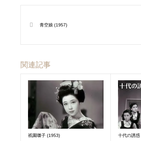
青空娘 (1957)
関連記事
祇園囃子 (1953)
十代の誘惑 (